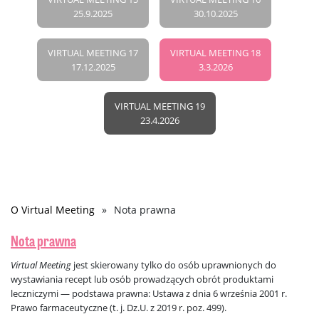
25.9.2025
30.10.2025
VIRTUAL MEETING 17
VIRTUAL MEETING 18
17.12.2025
3.3.2026
VIRTUAL MEETING 19
23.4.2026
O Virtual Meeting
Nota prawna
Ścieżka
nawigacyjna
Nota prawna
Virtual Meeting
jest skierowany tylko do osób uprawnionych do
wystawiania recept lub osób prowadzących obrót produktami
leczniczymi — podstawa prawna: Ustawa z dnia 6 września 2001 r.
Prawo farmaceutyczne (t. j. Dz.U. z 2019 r. poz. 499).