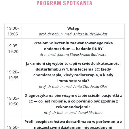
PROGRAM SPOTKANIA
19:00–
Wstęp
19:05
prof. dr hab. n. med. Anita Chudecka-Głaz
Przełom w leczeniu zaawansowanego raka
19:05–
endometrium — badanie RUBY
19:20
dr n. med. Joanna Stanisławiak-Rudowicz
Jak zmieni się wybór terapii w świetle skuteczności
dostarlimabu w 1. linii leczenia EC: kiedy
19:20–
chemioterapia, kiedy radioterapia, a kiedy
19:35
immunoterapia?
prof. dr hab. n. med. Anita Chudecka-Głaz
Diagnostyka na pierwszym etapie ścieżki pacjentki z
19:35–
EC — co jest robione, a co powinno być zgodnie z
19:50
rekomendacjami?
prof. dr hab. n. med. Paweł Blecharz
Profil bezpieczeństwa dostarlimabu w porównaniu z
19:50–
najczęstszymi działaniami niepożądanymi