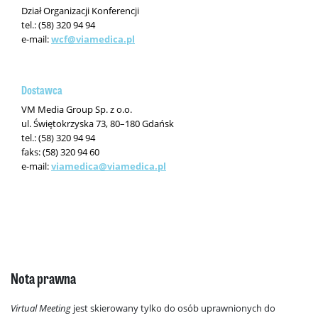
Dział Organizacji Konferencji
tel.: (58) 320 94 94
e-mail:
wcf@viamedica.pl
Dostawca
VM Media Group Sp. z o.o.
ul. Świętokrzyska 73, 80–180 Gdańsk
tel.: (58) 320 94 94
faks: (58) 320 94 60
e-mail:
viamedica@viamedica.pl
Nota prawna
Virtual Meeting
jest skierowany tylko do osób uprawnionych do