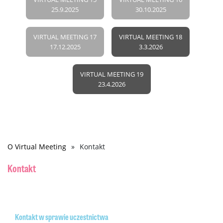
25.9.2025
30.10.2025
VIRTUAL MEETING 17
VIRTUAL MEETING 18
17.12.2025
3.3.2026
VIRTUAL MEETING 19
23.4.2026
O Virtual Meeting
Kontakt
Ścieżka
nawigacyjna
Kontakt
Kontakt w sprawie uczestnictwa